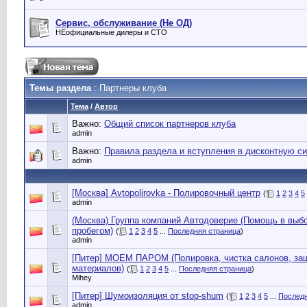
Сервис, обслуживание (Не ОД)
НЕофициальные дилеры и СТО
Темы раздела
: Партнеры клуба
Тема
/
Автор
Важно:
Общий список партнеров клуба
admin
Важно:
Правила раздела и вступления в дисконтную си
admin
[Москва] Avtopolirovka - Полировочный центр
(
1
2
3
4
5
admin
(Москва) Группа компаний Автодоверие (Помощь в выбо
пробегом)
(
1
2
3
4
5
...
Последняя страница
)
admin
[Питер] МОЕМ ПАРОМ (Полировка, чистка салонов, защ
материалов)
(
1
2
3
4
5
...
Последняя страница
)
Mihey
[Питер] Шумоизоляция от stop-shum
(
1
2
3
4
5
...
Последн
admin