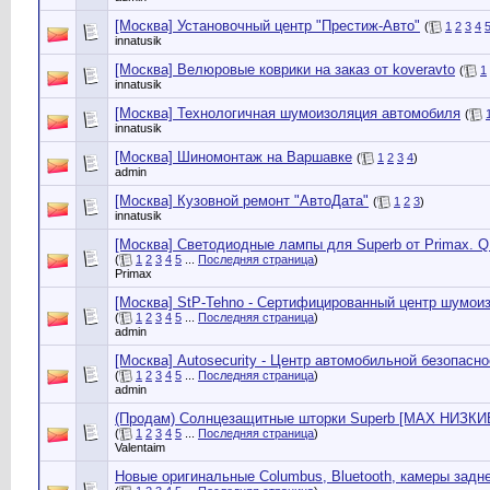
[Москва] Установочный центр "Престиж-Авто"
(
1
2
3
4
innatusik
[Москва] Велюровые коврики на заказ от koveravto
(
1
innatusik
[Москва] Технологичная шумоизоляция автомобиля
(
innatusik
[Москва] Шиномонтаж на Варшавке
(
1
2
3
4
)
admin
[Москва] Кузовной ремонт "АвтоДата"
(
1
2
3
)
innatusik
[Москва] Светодиодные лампы для Superb от Primax. Q
(
1
2
3
4
5
...
Последняя страница
)
Primax
[Москва] StP-Tehno - Сертифицированный центр шумои
(
1
2
3
4
5
...
Последняя страница
)
admin
[Москва] Autosecurity - Центр автомобильной безопасно
(
1
2
3
4
5
...
Последняя страница
)
admin
(Продам) Солнцезащитные шторки Superb [MAX НИЗК
(
1
2
3
4
5
...
Последняя страница
)
Valentaim
Новые оригинальные Columbus, Bluetooth, камеры заднег