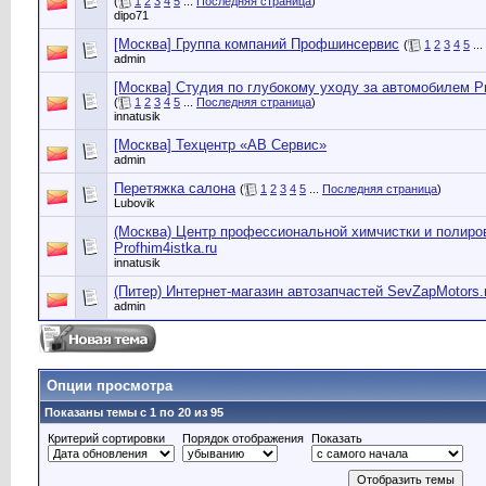
(
1
2
3
4
5
...
Последняя страница
)
dipo71
[Москва] Группа компаний Профшинсервис
(
1
2
3
4
5
...
admin
[Москва] Студия по глубокому уходу за автомобилем P
(
1
2
3
4
5
...
Последняя страница
)
innatusik
[Москва] Техцентр «АВ Сервис»
admin
Перетяжка салона
(
1
2
3
4
5
...
Последняя страница
)
Lubovik
(Москва) Центр профессиональной химчистки и полиро
Profhim4istka.ru
innatusik
(Питер) Интернет-магазин автозапчастей SevZapMotors.
admin
Опции просмотра
Показаны темы с 1 по 20 из 95
Критерий сортировки
Порядок отображения
Показать