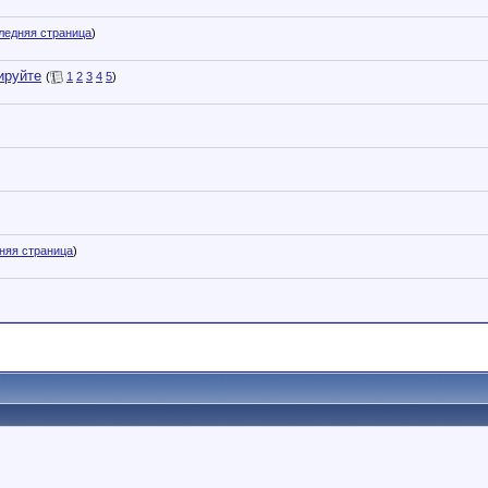
ледняя страница
)
ируйте
(
1
2
3
4
5
)
няя страница
)