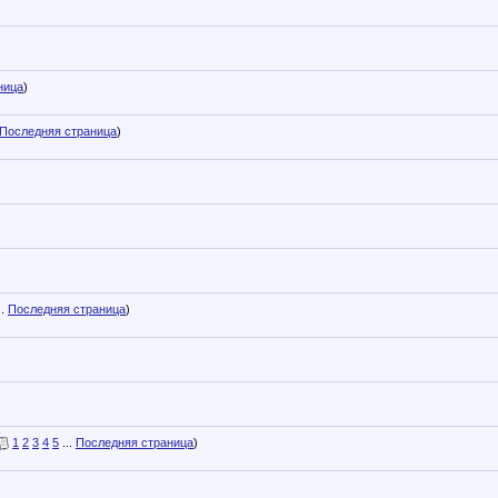
ница
)
Последняя страница
)
..
Последняя страница
)
1
2
3
4
5
...
Последняя страница
)