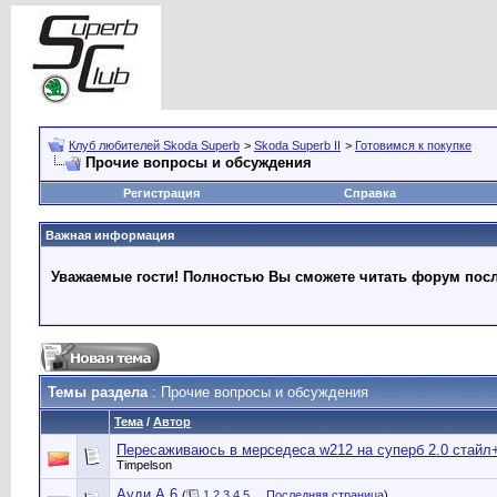
Клуб любителей Skoda Superb
>
Skoda Superb II
>
Готовимся к покупке
Прочие вопросы и обсуждения
Регистрация
Справка
Важная информация
Уважаемые гости! Полностью Вы сможете читать форум после
Темы раздела
: Прочие вопросы и обсуждения
Тема
/
Автор
Пересаживаюсь в мерседеса w212 на суперб 2.0 стайл+
Timpelson
Ауди А 6
(
1
2
3
4
5
...
Последняя страница
)