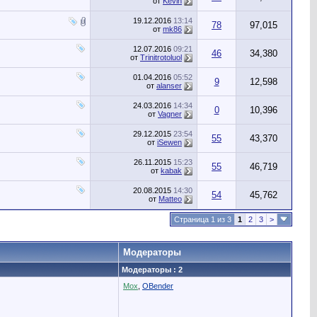
от
Kevin
19.12.2016
13:14
78
97,015
от
mk86
12.07.2016
09:21
46
34,380
от
Trinitrotoluol
01.04.2016
05:52
9
12,598
от
alanser
24.03.2016
14:34
0
10,396
от
Vagner
29.12.2015
23:54
55
43,370
от
iSewen
26.11.2015
15:23
55
46,719
от
kabak
20.08.2015
14:30
54
45,762
от
Matteo
Страница 1 из 3
1
2
3
>
Модераторы
Модераторы : 2
Mox
,
OBender