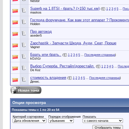
Nestor
Superb на 1.8TSI - брать? (>150 тыс.км)
(
1
2
3
4
5
...
Пос
maskos
Господа форумчане. Как вам этот аппарат ? Прокомент
Holden
Про автокод
aseder5
Zapchastik - Запчасти Шкода, Ауди, Сеат, Порше
Vagner
Брать или брать..
(
1
2
3
4
5
...
Последняя страница
)
kOzh1r
Выбор Суперба. Рестайл/дорестайл.
(
1
2
3
4
5
...
Послед
De Koz
стоимость владения
(
1
2
3
4
5
...
Последняя страница
)
Денис.
Опции просмотра
Показаны темы с 1 по 20 из 54
Критерий сортировки
Порядок отображения
Показать