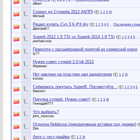
Albert
Созрел до Суперба 2012 АКПП)
(
1
2
3
4
)
Меткий
Решил купить Суп 3,6 4*4 б/у
(
1
2
3
4
5
...
Последняя стра
Дмитрий Г.
Superb 2012 1.8 TSI vs Superb 2014 1.8 TSI
(
1
2
3
4
5
...
pashakrusty
Помогите c расшифровкой понятий из сервисной книги
ty77
Нужен совет суперб 2.0 tdi 2012
Мармакс
Нет наклеек на пластике над радиатором
(
1
2
3
)
iromeo
Собираюсь покупать SuperB. Посоветуйте...
(
1
2
3
4
5
.
Maestro
Покупка суперб. Нужен совет!
(
1
2
3
4
)
Геннадий777
Что выбрать?
john_moscow
Отделка Noblesse (декоративные вставки под дерево)
(
Dim
Авто с тест-драйва
(
1
2
3
)