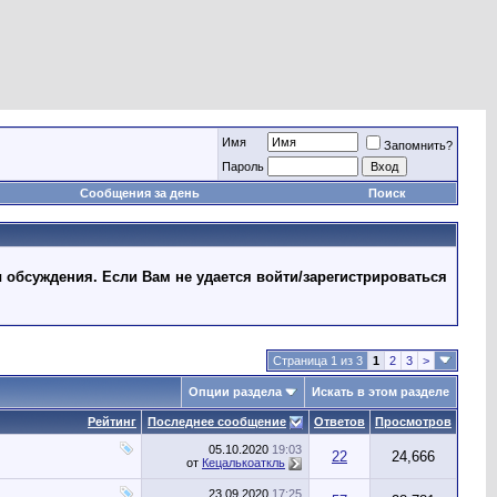
Имя
Запомнить?
Пароль
Сообщения за день
Поиск
 обсуждения. Если Вам не удается войти/зарегистрироваться
Страница 1 из 3
1
2
3
>
Опции раздела
Искать в этом разделе
Рейтинг
Последнее сообщение
Ответов
Просмотров
05.10.2020
19:03
22
24,666
от
Кецалькоаткль
23.09.2020
17:25