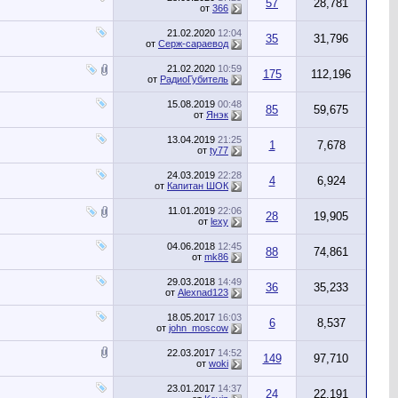
57
28,781
от
366
21.02.2020
12:04
35
31,796
от
Серж-сараевод
21.02.2020
10:59
175
112,196
от
РадиоГубитель
15.08.2019
00:48
85
59,675
от
Янэк
13.04.2019
21:25
1
7,678
от
ty77
24.03.2019
22:28
4
6,924
от
Капитан ШОК
11.01.2019
22:06
28
19,905
от
lexy
04.06.2018
12:45
88
74,861
от
mk86
29.03.2018
14:49
36
35,233
от
Alexnad123
18.05.2017
16:03
6
8,537
от
john_moscow
22.03.2017
14:52
149
97,710
от
woki
23.01.2017
14:37
24
22,191