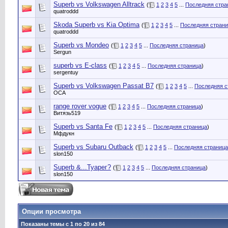
Superb vs Volkswagen Alltrack
(
1
2
3
4
5
...
Последняя стра
quatroddd
Skoda Superb vs Kia Optima
(
1
2
3
4
5
...
Последняя стран
quatroddd
Superb vs Mondeo
(
1
2
3
4
5
...
Последняя страница
)
Sergun
superb vs E-class
(
1
2
3
4
5
...
Последняя страница
)
sergentuy
Superb vs Volkswagen Passat B7
(
1
2
3
4
5
...
Последняя с
ОСА
range rover vogue
(
1
2
3
4
5
...
Последняя страница
)
Витязь519
Superb vs Santa Fe
(
1
2
3
4
5
...
Последняя страница
)
Мфдукн
Superb vs Subaru Outback
(
1
2
3
4
5
...
Последняя страница
slon150
Superb &...Туарег?
(
1
2
3
4
5
...
Последняя страница
)
slon150
Опции просмотра
Показаны темы с 1 по 20 из 84