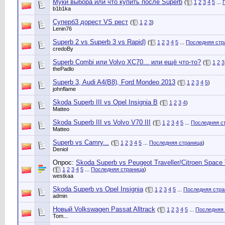
Муки выбора или что купить после Superb
(
1
2
3
4
5
...
b1b1ka
Суперб3 дорест VS рест
(
1
2
3
)
Lenin76
Superb 2 vs Superb 3 vs Rapid)
(
1
2
3
4
5
...
Последняя стр
credoBy
Superb Combi или Volvo XC70... или ещё что-то?
(
1
2
3
thePadlo
Superb 3, Audi A4(B8), Ford Mondeo 2013
(
1
2
3
4
5
)
johnflame
Skoda Superb III vs Opel Insignia B
(
1
2
3
4
)
Matteo
Skoda Superb III vs Volvo V70 III
(
1
2
3
4
5
...
Последняя с
Matteo
Superb vs Camry...
(
1
2
3
4
5
...
Последняя страница
)
Deniol
Опрос:
Skoda Superb vs Peugeot Traveller/Citroen Space 
(
1
2
3
4
5
...
Последняя страница
)
westkaa
Skoda Superb vs Opel Insignia
(
1
2
3
4
5
...
Последняя стра
admin
Новый Volkswagen Passat Alltrack
(
1
2
3
4
5
...
Последняя 
Tom...