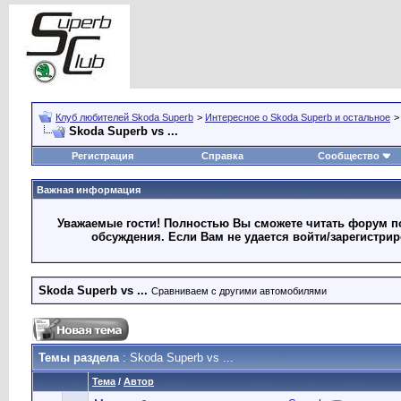
Клуб любителей Skoda Superb
>
Интересное о Skoda Superb и остальное
Skoda Superb vs ...
Регистрация
Справка
Сообщество
Важная информация
Уважаемые гости! Полностью Вы сможете читать форум по
обсуждения. Если Вам не удается войти/зарегистри
Skoda Superb vs ...
Сравниваем с другими автомобилями
Темы раздела
: Skoda Superb vs ...
Тема
/
Автор