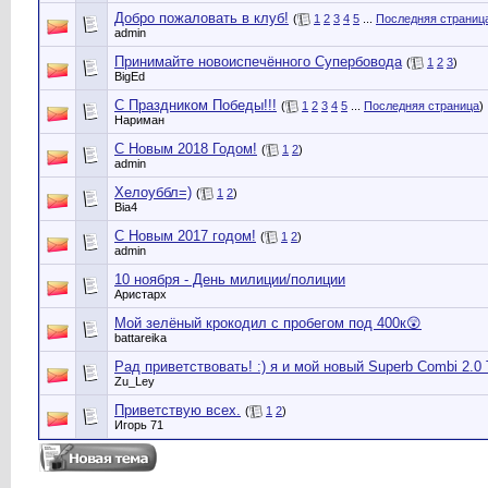
Добро пожаловать в клуб!
(
1
2
3
4
5
...
Последняя страниц
admin
Принимайте новоиспечённого Супербовода
(
1
2
3
)
BigEd
С Праздником Победы!!!
(
1
2
3
4
5
...
Последняя страница
)
Нариман
С Новым 2018 Годом!
(
1
2
)
admin
Хелоуббл=)
(
1
2
)
Bia4
С Новым 2017 годом!
(
1
2
)
admin
10 ноября - День милиции/полиции
Аристарх
Мой зелёный крокодил с пробегом под 400к😲
battareika
Рад приветствовать! :) я и мой новый Superb Combi 2.0
Zu_Ley
Приветствую всех.
(
1
2
)
Игорь 71