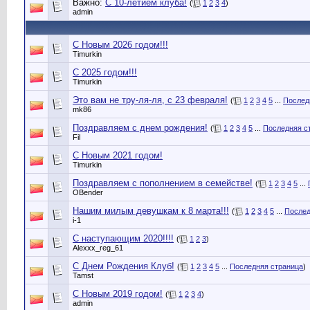
Важно:
C 10-летием клуба!
(
1
2
3
4
)
admin
С Новым 2026 годом!!!
Timurkin
С 2025 годом!!!
Timurkin
Это вам не тру-ля-ля, с 23 февраля!
(
1
2
3
4
5
...
Послед
mk86
Поздравляем с днем рождения!
(
1
2
3
4
5
...
Последняя с
Fil
С Новым 2021 годом!
Timurkin
Поздравляем с пополнением в семействе!
(
1
2
3
4
5
...
OBender
Нашим милым девушкам к 8 марта!!!
(
1
2
3
4
5
...
Послед
i-1
С наступающим 2020!!!!
(
1
2
3
)
Alexxx_reg_61
С Днем Рождения Клуб!
(
1
2
3
4
5
...
Последняя страница
)
Tamst
С Новым 2019 годом!
(
1
2
3
4
)
admin