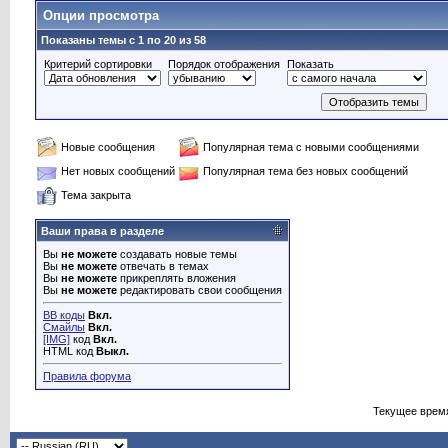
Опции просмотра
Показаны темы с 1 по 20 из 58
Критерий сортировки
Порядок отображения
Показать
Новые сообщения
Популярная тема с новыми сообщениями
Нет новых сообщений
Популярная тема без новых сообщений
Тема закрыта
Ваши права в разделе
Вы
не можете
создавать новые темы
Вы
не можете
отвечать в темах
Вы
не можете
прикреплять вложения
Вы
не можете
редактировать свои сообщения
BB коды
Вкл.
Смайлы
Вкл.
[IMG]
код
Вкл.
HTML код
Выкл.
Правила форума
Текущее врем