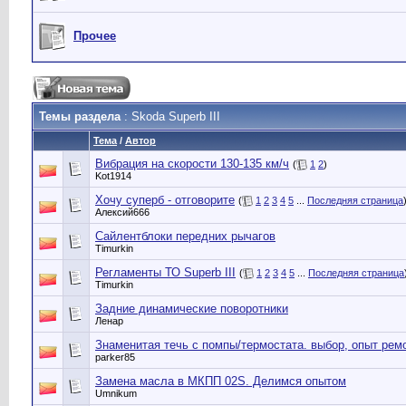
Прочее
Темы раздела
: Skoda Superb III
Тема
/
Автор
Вибрация на скорости 130-135 км/ч
(
1
2
)
Kot1914
Хочу суперб - отговорите
(
1
2
3
4
5
...
Последняя страница
Алексий666
Сайлентблоки передних рычагов
Timurkin
Регламенты ТО Superb III
(
1
2
3
4
5
...
Последняя страница
Timurkin
Задние динамические поворотники
Ленар
Знаменитая течь с помпы/термостата. выбор, опыт ремо
parker85
Замена масла в МКПП 02S. Делимся опытом
Umnikum