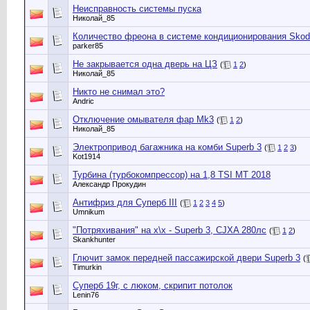
Неисправность системы пуска
Николай_85
Количество фреона в системе кондиционирования Skod
parker85
Не закрывается одна дверь на ЦЗ
(
1
2
)
Николай_85
Никто не снимал это?
Andric
Отключение омывателя фар Mk3
(
1
2
)
Николай_85
Электропривод багажника на комби Superb 3
(
1
2
3
)
Kot1914
Турбина (турбокомпрессор) на 1,8 TSI МТ 2018
Александр Прокудин
Антифриз для Суперб III
(
1
2
3
4
5
)
Umnikum
"Потряхивания" на х\х - Superb 3, CJXA 280лс
(
1
2
)
Skankhunter
Глючит замок передней пассажирской двери Superb 3
(
Timurkin
Суперб 19г, с люком, скрипит потолок
Lenin76