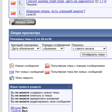
Глючит кнопка Start-Stop, авто не заводится
(
1
2
3
)
Timurkin
Шаровая опора, есть хороший аналог?
Lenin76
Опции просмотра
Показаны темы с 1 по 20 из 65
Критерий сортировки
Порядок отображения
Показать
Новые сообщения
Популярная тема с новыми сообщениями
Нет новых сообщений
Популярная тема без новых сообщений
Тема закрыта
Ваши права в разделе
Вы
не можете
создавать новые темы
Вы
не можете
отвечать в темах
Вы
не можете
прикреплять вложения
Вы
не можете
редактировать свои сообщения
BB коды
Вкл.
Смайлы
Вкл.