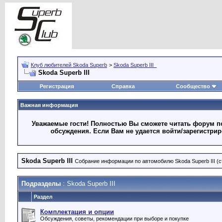
Клуб любителей Skoda Superb
>
Skoda Superb III_
Skoda Superb III
Регистрация
Справка
Сообщество
Важная информация
Уважаемые гости! Полностью Вы сможете читать форум по
обсуждения. Если Вам не удается войти/зарегистри
Skoda Superb III
Собрание информации по автомобилю Skoda Superb III (с
Подразделы
: Skoda Superb III
Раздел
Комплектация и опции
Обсуждения, советы, рекомендации при выборе и покупке