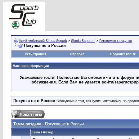
Клуб любителей Skoda Superb
>
Skoda Superb II
>
Готовимся к покупке
Покупка не в России
Регистрация
Справка
Сообщество
Важная информация
Уважаемые гости! Полностью Вы сможете читать форум по
обсуждения. Если Вам не удается войти/зарегистри
Покупка не в России
Обсждения о том, как купить автомобиль за преде
Темы раздела
: Покупка не в России
Тема
/
Автор