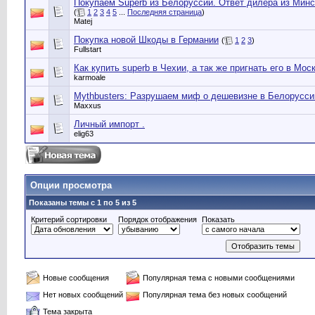
Покупаем Superb из Белоруссии. Ответ дилера из Минс
(
1
2
3
4
5
...
Последняя страница
)
Matej
Покупка новой Шкоды в Германии
(
1
2
3
)
Fullstart
Как купить superb в Чехии, а так же пригнать его в Мос
karmoale
Mythbusters: Разрушаем миф о дешевизне в Белорусси
Maxxus
Личный импорт .
elig63
Опции просмотра
Показаны темы с 1 по 5 из 5
Критерий сортировки
Порядок отображения
Показать
Новые сообщения
Популярная тема с новыми сообщениями
Нет новых сообщений
Популярная тема без новых сообщений
Тема закрыта