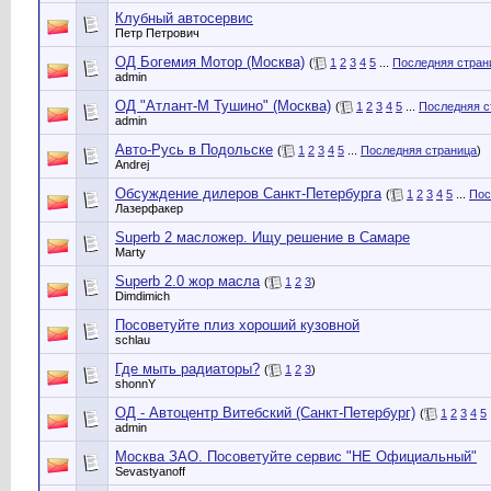
Клубный автосервис
Петр Петрович
ОД Богемия Мотор (Москва)
(
1
2
3
4
5
...
Последняя стран
admin
ОД "Атлант-М Тушино" (Москва)
(
1
2
3
4
5
...
Последняя с
admin
Авто-Русь в Подольске
(
1
2
3
4
5
...
Последняя страница
)
Andrej
Обсуждение дилеров Санкт-Петербурга
(
1
2
3
4
5
...
Пос
Лазерфакер
Superb 2 масложер. Ищу решение в Самаре
Marty
Superb 2.0 жор масла
(
1
2
3
)
Dimdimich
Посоветуйте плиз хороший кузовной
schlau
Где мыть радиаторы?
(
1
2
3
)
shonnY
ОД - Автоцентр Витебский (Санкт-Петербург)
(
1
2
3
4
5
admin
Москва ЗАО. Посоветуйте сервис "НЕ Официальный"
Sevastyanoff