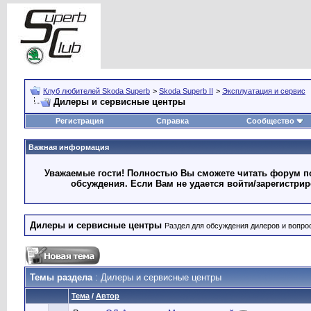
Клуб любителей Skoda Superb
>
Skoda Superb II
>
Эксплуатация и сервис
Дилеры и сервисные центры
Регистрация
Справка
Сообщество
Важная информация
Уважаемые гости! Полностью Вы сможете читать форум по
обсуждения. Если Вам не удается войти/зарегистри
Дилеры и сервисные центры
Раздел для обсуждения дилеров и вопро
Темы раздела
: Дилеры и сервисные центры
Тема
/
Автор