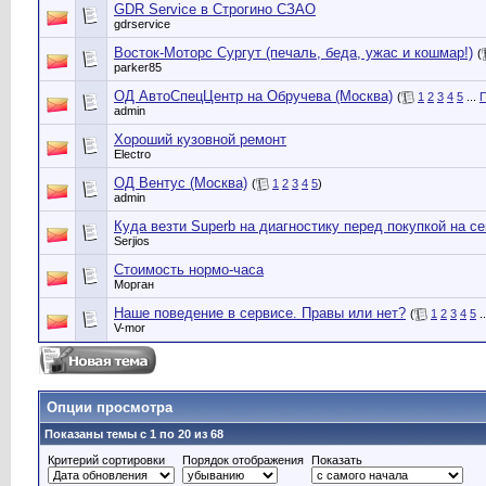
GDR Service в Строгино СЗАО
gdrservice
Восток-Моторс Сургут (печаль, беда, ужас и кошмар!)
(
parker85
ОД АвтоСпецЦентр на Обручева (Москва)
(
1
2
3
4
5
...
П
admin
Хороший кузовной ремонт
Electro
ОД Вентус (Москва)
(
1
2
3
4
5
)
admin
Куда везти Superb на диагностику перед покупкой на с
Serjios
Стоимость нормо-часа
Морган
Наше поведение в сервисе. Правы или нет?
(
1
2
3
4
5
.
V-mor
Опции просмотра
Показаны темы с 1 по 20 из 68
Критерий сортировки
Порядок отображения
Показать