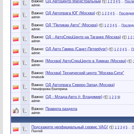
Важно:
ОД Автоцентр Магистральный
(
1
2
3
4
5
...
После
admin
Важно:
ОД Автопрага ЮГ (Москва)
(
1
2
3
4
5
...
Последня
admin
Важно:
ОД "Пеликан Авто" (Москва)
(
1
2
3
4
5
...
Последн
admin
Важно:
ОД - АвтоСпецЦентр на Таганке (Москва)
(
1
2
admin
Важно:
ОД Авто Гамма (Санкт-Петербург)
(
1
2
3
4
5
...
П
admin
Важно:
[Москва] АвтоСпецЦентр в Химках (Москва)
(
admin
Важно:
[Москва] Технический центр "Москва-Сити"
innatusik
Важно:
ОД Автопрага Северо-Запад (Москва)
Никифорова Екатерина
Важно:
ОД - Млада-Авто (г. Владимир)
(
1
2
3
4
)
admin
Важно:
Правила раздела
admin
Подскажите неофициальный сервис VAG!
(
1
2
3
4
5
...
П
Понтей