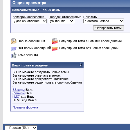
Опции просмотра
Показаны темы с 1 по 20 из 86
Критерий сортировки
Порядок отображения
Показать
Новые сообщения
Популярная тема с новыми сообщениями
Нет новых сообщений
Популярная тема без новых сообщений
Тема закрыта
Ваши права в разделе
Вы
не можете
создавать новые темы
Вы
не можете
отвечать в темах
Вы
не можете
прикреплять вложения
Вы
не можете
редактировать свои сообщения
BB коды
Вкл.
Смайлы
Вкл.
[IMG]
код
Вкл.
HTML код
Выкл.
Правила форума