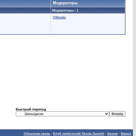
Модераторы
Модераторы : 1
OBender
Быстрый переход
Обратная связь
-
Клуб любителей Skoda Superb
-
Архив
-
Вверх