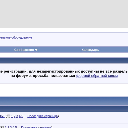
тельное оборудование
Сообщество
Календарь
 регистрации, для незарегистрированных доступны не все разделы
на форуме, просьба пользоваться
формой обратной связи
ны!
(
1
2
3
4
5
...
Последняя страница
)
(
1
2
3
4
5
...
Последняя страница
)