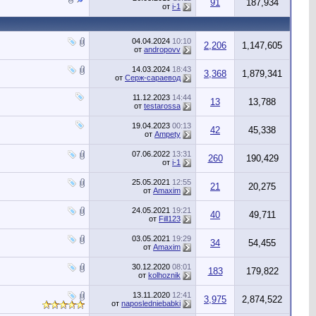
91
187,934
от
i-1
04.04.2024
10:10
2,206
1,147,605
от
andropovv
14.03.2024
18:43
3,368
1,879,341
от
Серж-сараевод
11.12.2023
14:44
13
13,788
от
testarossa
19.04.2023
00:13
42
45,338
от
Ampety
07.06.2022
13:31
260
190,429
от
i-1
25.05.2021
12:55
21
20,275
от
Amaxim
24.05.2021
19:21
40
49,711
от
Fill123
03.05.2021
19:29
34
54,455
от
Amaxim
30.12.2020
08:01
183
179,822
от
kolhoznik
13.11.2020
12:41
3,975
2,874,522
от
naposledniebabki