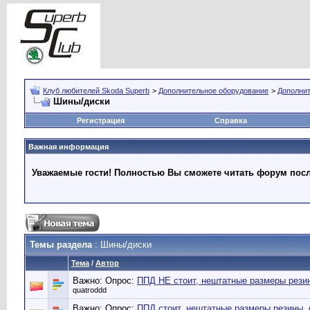
Клуб любителей Skoda Superb
>
Дополнительное оборудование
>
Дополни
Шины/диски
Регистрация
Справка
Важная информация
Уважаемые гости! Полностью Вы сможете читать форум после
Темы раздела
: Шины/диски
Тема
/
Автор
Важно: Опрос:
ППД НЕ стоит, нештатные размеры рези
quatroddd
Важно: Опрос:
ППД стоит, нештатные размеры резины.