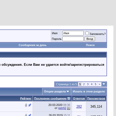
Имя
Запомнить?
Пароль
Сообщения за день
Поиск
 обсуждения. Если Вам не удается войти/зарегистрироваться
Страница 1 из 5
1
2
3
4
5
>
Опции раздела
Искать в этом разделе
Рейтинг
Последнее сообщение
Ответов
Просмотров
20.03.2020
08:36
282
345,114
от
petr62
26.03.2019
15:11