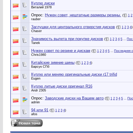
Куплю диски
Виталий 1978
Опрос:
Нужен совет, нештатные размеры резины.
(
1
2
rauber
Заглушки для центрального отверстия дисков
(
1
2
3
4
)
Chaser
Значимость вылета при покупке дисков
(
1
2
3
4
5
...
Пос
Tanek
Нужен совет по резине и дискам
(
1
2
3
4
5
...
Последняя 
Chris1980
Китайские зимние шины
(
1
2
3
4
)
Барсук СПб
Куплю или меняю оригинальные диски r17 trifid
Eugen
Куплю литые диски оригинал R16
Andr 2305
Опрос:
Заводские диски на Вашем авто
(
1
2
3
4
5
...
Пос
admin
94 или 91
(
1
2
3
4
)
afos