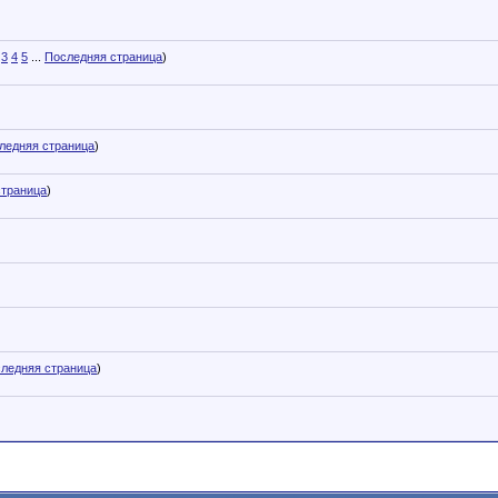
3
4
5
...
Последняя страница
)
ледняя страница
)
страница
)
ледняя страница
)