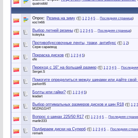
quatroddd
Опрос:
Резина на зиму
(
1
2
3
4
5
...
Последняя страница
)
костя66
Выбор летней резины
(
1
2
3
4
5
...
Последняя страница
)
koteyka
Противобуксовочные ленты, траки, антибукс
(
1
2
)
Серж-сараевод
Покраска дисков
(
1
2
3
4
5
)
efe
Переход с 16" на больший размер
(
1
2
3
4
5
...
Последняя
Sergei.S
Помогите определиться между шинами или дайте свой 
parker85
Болты или гайки?
(
1
2
3
4
5
)
leadart
Выбор оптимальных размеров дисков и шин R18
(
1
2
M1DN1GHT
Вопрос о шинах 225/50 R17
(
1
2
3
4
5
...
Последняя страни
marlin333
Подбираем диски на Суперб
(
1
2
3
4
5
...
Последняя стран
remark