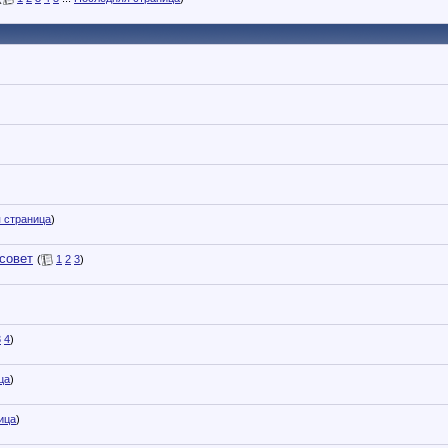
 страница
)
совет
(
1
2
3
)
3
4
)
ца
)
ица
)