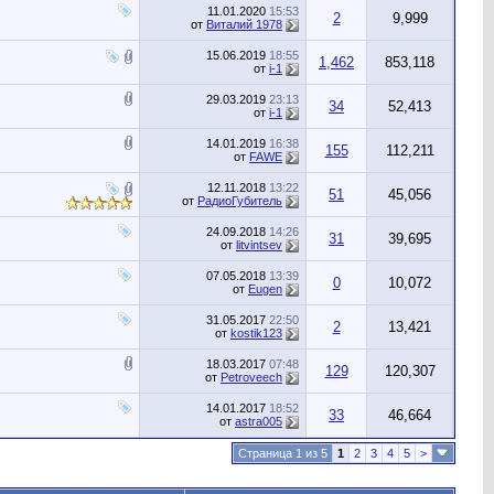
11.01.2020
15:53
2
9,999
от
Виталий 1978
15.06.2019
18:55
1,462
853,118
от
i-1
29.03.2019
23:13
34
52,413
от
i-1
14.01.2019
16:38
155
112,211
от
FAWE
12.11.2018
13:22
51
45,056
от
РадиоГубитель
24.09.2018
14:26
31
39,695
от
litvintsev
07.05.2018
13:39
0
10,072
от
Eugen
31.05.2017
22:50
2
13,421
от
kostik123
18.03.2017
07:48
129
120,307
от
Petroveech
14.01.2017
18:52
33
46,664
от
astra005
Страница 1 из 5
1
2
3
4
5
>