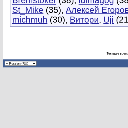
Bremstoker
(38),
idimagog
(38
St_Mike
(35),
Алексей Егоро
michmuh
(30),
Витори
,
Uji
(21
Текущее врем