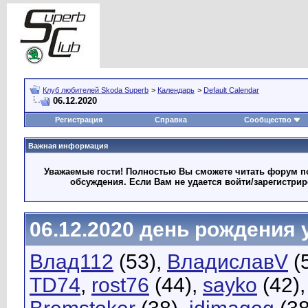
Клуб любителей Skoda Superb
>
Календарь
>
Default Calendar
06.12.2020
Регистрация
Справка
Сообщество
Важная информация
Уважаемые гости! Полностью Вы сможете читать форум по
обсуждения. Если Вам не удается войти/зарегистри
06.12.2020 день рождения 
Влад112
(53),
ВладиславV
(
TD74
,
rost76
(44),
sayko
(42)